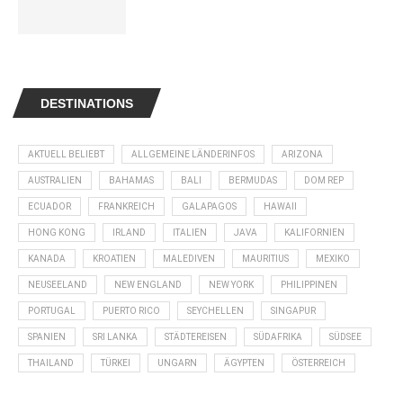
DESTINATIONS
AKTUELL BELIEBT
ALLGEMEINE LÄNDERINFOS
ARIZONA
AUSTRALIEN
BAHAMAS
BALI
BERMUDAS
DOM REP
ECUADOR
FRANKREICH
GALAPAGOS
HAWAII
HONG KONG
IRLAND
ITALIEN
JAVA
KALIFORNIEN
KANADA
KROATIEN
MALEDIVEN
MAURITIUS
MEXIKO
NEUSEELAND
NEW ENGLAND
NEW YORK
PHILIPPINEN
PORTUGAL
PUERTO RICO
SEYCHELLEN
SINGAPUR
SPANIEN
SRI LANKA
STÄDTEREISEN
SÜDAFRIKA
SÜDSEE
THAILAND
TÜRKEI
UNGARN
ÄGYPTEN
ÖSTERREICH