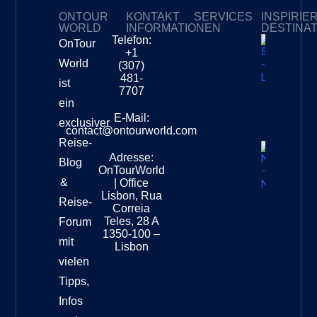
ONTOUR
KONTAKT
SERVICES
INSPIRIE
WORLD
INFORMATIONEN
DESTINA
Telefon:
OnTour
Meine Abonnements
+1
Südafri
World
(307)
–
481-
ist
Leopar
7707
Destinat
ein
Info
E-Mail:
exclusiver
contact@ontourworld.com
Reise-
Adresse:
Neuseel
Blog
OnTourWorld
Nation
&
| Office
Destinat
Lisbon, Rua
Reise-
Correia
Teles, 28 A
Forum
1350-100 –
mit
Lisbon
vielen
Tipps,
Infos