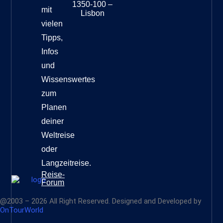
1350-100 –
mit
Lisbon
vielen
Tipps,
Infos
und
Wissenswertes
zum
Planen
deiner
Weltreise
oder
Langzeitreise.
Reise-
Forum
@2003 – 2026 All Right Reserved. Designed and Developed by
OnTourWorld