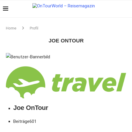
Home
Profil
JOE ONTOUR
Joe OnTour
Beiträge
601