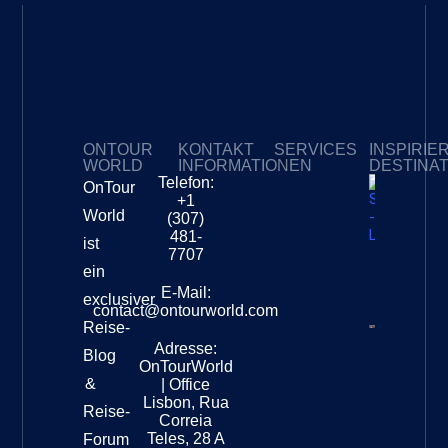
ONTOUR
KONTAKT
SERVICES
INSPIRIE
WORLD
INFORMATIONEN
DESTINA
Telefon:
OnTour
Meine Abonnements
+1
Südafri
World
(307)
–
481-
ist
Leopar
7707
Destinat
ein
Info
E-Mail:
exclusiver
contact@ontourworld.com
Reise-
Adresse:
Neuseel
Blog
OnTourWorld
Nation
&
| Office
Destinat
Lisbon, Rua
Reise-
Correia
Teles, 28 A
Forum