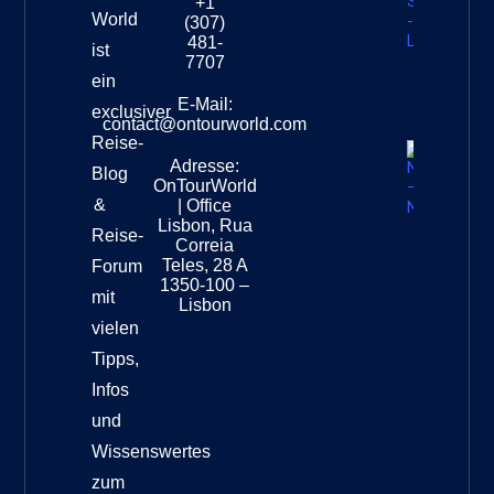
+1
Südafri
World
(307)
–
481-
ist
Leopar
7707
Destinat
ein
Info
E-Mail:
exclusiver
contact@ontourworld.com
Reise-
Adresse:
Neuseel
Blog
OnTourWorld
Nation
&
| Office
Destinat
Lisbon, Rua
Reise-
Correia
Teles, 28 A
Forum
1350-100 –
mit
Lisbon
vielen
Tipps,
Infos
und
Wissenswertes
zum