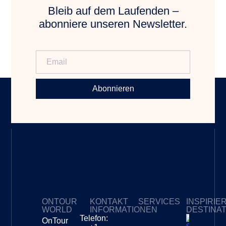
Bleib auf dem Laufenden –
abonniere unseren Newsletter.
Abonnieren
ONTOUR
KONTAKT
SERVICES
INSPIRIE
WORLD
INFORMATIONEN
DESTINA
Telefon:
OnTour
Meine Abonnements