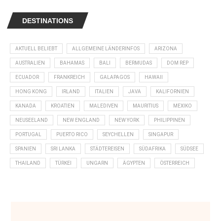
DESTINATIONS
AKTUELL BELIEBT
ALLGEMEINE LÄNDERINFOS
ARIZONA
AUSTRALIEN
BAHAMAS
BALI
BERMUDAS
DOM REP
ECUADOR
FRANKREICH
GALAPAGOS
HAWAII
HONG KONG
IRLAND
ITALIEN
JAVA
KALIFORNIEN
KANADA
KROATIEN
MALEDIVEN
MAURITIUS
MEXIKO
NEUSEELAND
NEW ENGLAND
NEW YORK
PHILIPPINEN
PORTUGAL
PUERTO RICO
SEYCHELLEN
SINGAPUR
SPANIEN
SRI LANKA
STÄDTEREISEN
SÜDAFRIKA
SÜDSEE
THAILAND
TÜRKEI
UNGARN
ÄGYPTEN
ÖSTERREICH