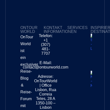
ONTOUR
KONTAKT
SERVICES
INSPIRIE
WORLD
INFORMATIONEN
DESTINA
Telefon:
OnTour
Meine Abonnements
+1
Südafri
World
(307)
–
481-
ist
Leopar
7707
Destinat
ein
Info
E-Mail:
exclusiver
contact@ontourworld.com
Reise-
Adresse:
Neuseel
Blog
OnTourWorld
Nation
&
| Office
Destinat
Lisbon, Rua
Reise-
Correia
Teles, 28 A
Forum
1350-100 –
mit
Lisbon