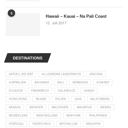
5
Hawaii – Kauai – Na Pali Coast
12. Juli 2017
DESTINATIONS
AKTUELL BELIEBT
ALLGEMEINE LÄNDERINFOS
ARIZONA
AUSTRALIEN
BAHAMAS
BALI
BERMUDAS
DOM REP
ECUADOR
FRANKREICH
GALAPAGOS
HAWAII
HONG KONG
IRLAND
ITALIEN
JAVA
KALIFORNIEN
KANADA
KROATIEN
MALEDIVEN
MAURITIUS
MEXIKO
NEUSEELAND
NEW ENGLAND
NEW YORK
PHILIPPINEN
PORTUGAL
PUERTO RICO
SEYCHELLEN
SINGAPUR