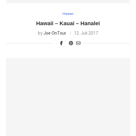
Hawaii
Hawaii – Kauai – Hanalei
by
Joe OnTour
12. Juli 2017