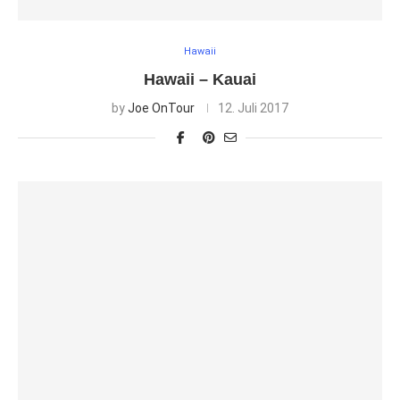
Hawaii
Hawaii – Kauai
by
Joe OnTour
12. Juli 2017