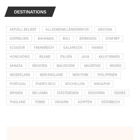
DESTINATIONS
AKTUELL BELIEBT
ALLGEMEINE LÄNDERINFOS
ARIZONA
AUSTRALIEN
BAHAMAS
BALI
BERMUDAS
DOM REP
ECUADOR
FRANKREICH
GALAPAGOS
HAWAII
HONG KONG
IRLAND
ITALIEN
JAVA
KALIFORNIEN
KANADA
KROATIEN
MALEDIVEN
MAURITIUS
MEXIKO
NEUSEELAND
NEW ENGLAND
NEW YORK
PHILIPPINEN
PORTUGAL
PUERTO RICO
SEYCHELLEN
SINGAPUR
SPANIEN
SRI LANKA
STÄDTEREISEN
SÜDAFRIKA
SÜDSEE
THAILAND
TÜRKEI
UNGARN
ÄGYPTEN
ÖSTERREICH