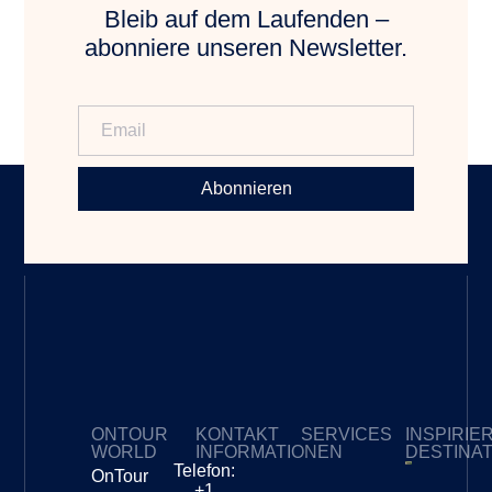
Bleib auf dem Laufenden –
abonniere unseren Newsletter.
Abonnieren
ONTOUR
KONTAKT
SERVICES
INSPIRIE
WORLD
INFORMATIONEN
DESTINA
Telefon:
OnTour
Meine Abonnements
+1