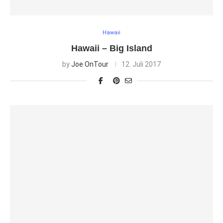
Hawaii
Hawaii – Big Island
by
Joe OnTour
12. Juli 2017