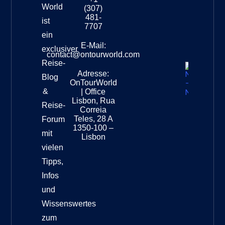
Südafri
World
(307)
–
481-
ist
Leopar
7707
Destinat
ein
Info
E-Mail:
exclusiver
contact@ontourworld.com
Reise-
Adresse:
Neuseel
Blog
OnTourWorld
Nation
&
| Office
Destinat
Lisbon, Rua
Reise-
Correia
Teles, 28 A
Forum
1350-100 –
mit
Lisbon
vielen
Tipps,
Infos
und
Wissenswertes
zum