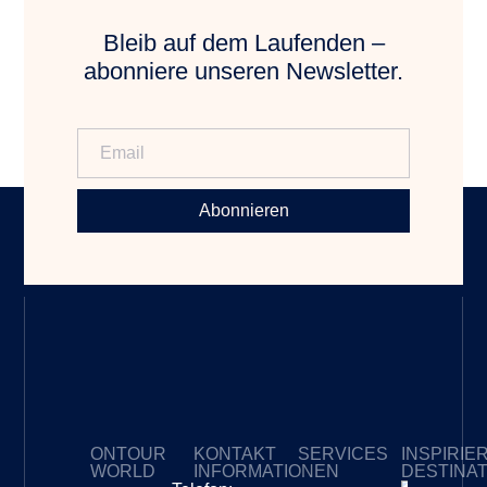
Bleib auf dem Laufenden –
abonniere unseren Newsletter.
Abonnieren
ONTOUR
KONTAKT
SERVICES
INSPIRIE
WORLD
INFORMATIONEN
DESTINA
Meine Abonnements