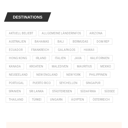
DESTINATIONS
AKTUELL BELIEBT
ALLGEMEINE LÄNDERINFOS
ARIZONA
AUSTRALIEN
BAHAMAS
BALI
BERMUDAS
DOM REP
ECUADOR
FRANKREICH
GALAPAGOS
HAWAII
HONG KONG
IRLAND
ITALIEN
JAVA
KALIFORNIEN
KANADA
KROATIEN
MALEDIVEN
MAURITIUS
MEXIKO
NEUSEELAND
NEW ENGLAND
NEW YORK
PHILIPPINEN
PORTUGAL
PUERTO RICO
SEYCHELLEN
SINGAPUR
SPANIEN
SRI LANKA
STÄDTEREISEN
SÜDAFRIKA
SÜDSEE
THAILAND
TÜRKEI
UNGARN
ÄGYPTEN
ÖSTERREICH