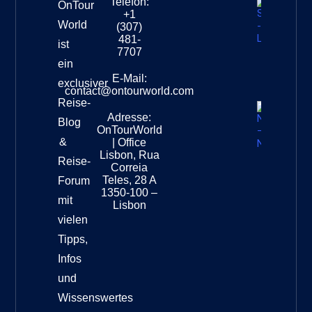
Telefon:
OnTour
+1
Südafri
World
(307)
–
481-
ist
Leopar
7707
Destinat
ein
Info
E-Mail:
exclusiver
contact@ontourworld.com
Reise-
Adresse:
Neuseel
Blog
OnTourWorld
Nation
&
| Office
Destinat
Lisbon, Rua
Reise-
Correia
Teles, 28 A
Forum
1350-100 –
mit
Lisbon
vielen
Tipps,
Infos
und
Wissenswertes