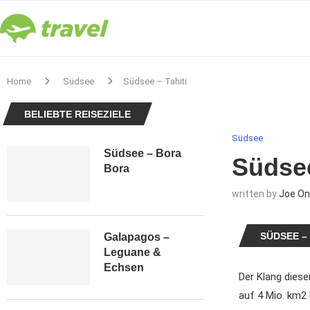
Home
Südsee
Südsee – Tahiti
BELIEBTE REISEZIELE
Südsee
Südsee – Bora
Südsee
Bora
written by
Joe On
SÜDSEE – 
Galapagos –
Leguane &
Echsen
Der Klang diese
auf 4 Mio. km2