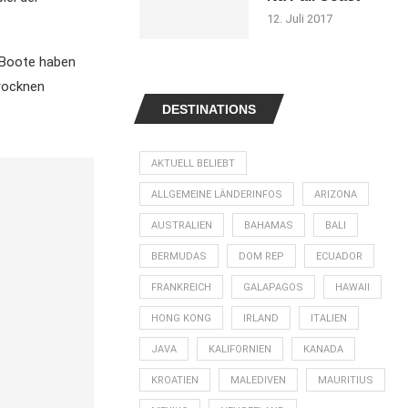
12. Juli 2017
e Boote haben
Trocknen
DESTINATIONS
AKTUELL BELIEBT
ALLGEMEINE LÄNDERINFOS
ARIZONA
AUSTRALIEN
BAHAMAS
BALI
BERMUDAS
DOM REP
ECUADOR
FRANKREICH
GALAPAGOS
HAWAII
HONG KONG
IRLAND
ITALIEN
JAVA
KALIFORNIEN
KANADA
KROATIEN
MALEDIVEN
MAURITIUS