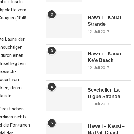
bier-Inseln.
arbpalette vom
2
Hawaii – Kauai –
Gauguin (1848
Strände
12. Juli 2017
te Laune der
ehnsüchtigen
3
Hawaii – Kauai –
 durch einen
Ke’e Beach
sel liegt ein
12. Juli 2017
zösisch-
dauert von
dsee, deren
4
Seychellen La
küste.
Digue Strände
11. Juli 2017
Direkt neben
erdings nichts
5
d die Fontainen
Hawaii – Kauai –
Na Pali Coast
iel der