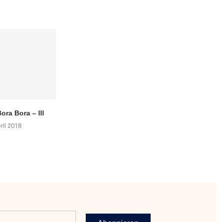
ora Bora – III
ril 2018