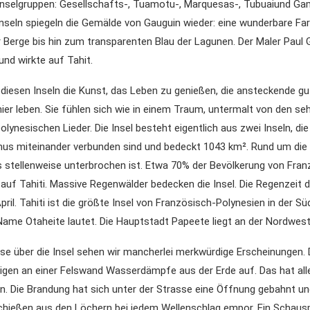
 Inselgruppen: Gesellschafts-, Tuamotu-, Marquesas-, Tubuaiund Gam
 Inseln spiegeln die Gemälde von Gauguin wieder: eine wunderbare F
 Berge bis hin zum transparenten Blau der Lagunen. Der Maler Paul 
und wirkte auf Tahit.
iesen Inseln die Kunst, das Leben zu genießen, die ansteckende gu
ier leben. Sie fühlen sich wie in einem Traum, untermalt von den s
lynesischen Lieder. Die Insel besteht eigentlich aus zwei Inseln, die
s miteinander verbunden sind und bedeckt 1043 km². Rund um die In
as stellenweise unterbrochen ist. Etwa 70% der Bevölkerung von Fran
 auf Tahiti. Massive Regenwälder bedecken die Insel. Die Regenzeit 
ril. Tahiti ist die größte Insel von Französisch-Polynesien in der Sü
Name Otaheite lautet. Die Hauptstadt Papeete liegt an der Nordwest
se über die Insel sehen wir mancherlei merkwürdige Erscheinungen. 
igen an einer Felswand Wasserdämpfe aus der Erde auf. Das hat all
n. Die Brandung hat sich unter der Strasse eine Öffnung gebahnt un
chießen aus den Löchern bei jedem Wellenschlag empor. Ein Schausp