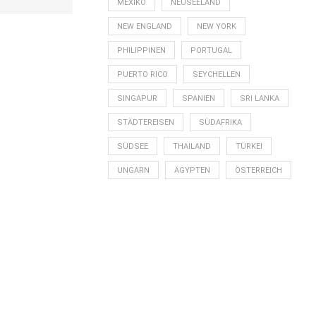
MEXIKO
NEUSEELAND
NEW ENGLAND
NEW YORK
PHILIPPINEN
PORTUGAL
PUERTO RICO
SEYCHELLEN
SINGAPUR
SPANIEN
SRI LANKA
STÄDTEREISEN
SÜDAFRIKA
SÜDSEE
THAILAND
TÜRKEI
UNGARN
ÄGYPTEN
ÖSTERREICH