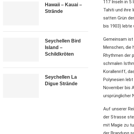
117 Inseln in 5
Hawaii – Kauai –
Tahiti und ihre
Strände
satten Grün der
bis 1903) lebte 
Gemeinsam ist d
Seychellen Bird
Menschen, die h
Island –
Schildkröten
Rhythmen der po
schmalen Isthmu
Korallenriff, d
Seychellen La
Polynesien lebt
Digue Strände
November bis Ap
ursprünglicher 
Auf unserer Rei
der Strasse ste
mit Magie zu tu
der Brandung s