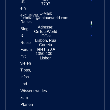
ist
Leopar
7707
Destinat
ein
Info
E-Mail:
exclusiver
contact@ontourworld.com
Reise-
Adresse:
Neuseel
Blog
OnTourWorld
Nation
&
| Office
Destinat
Lisbon, Rua
Reise-
Correia
Teles, 28 A
Forum
1350-100 –
mit
Lisbon
vielen
Tipps,
Infos
und
Wissenswertes
zum
Planen