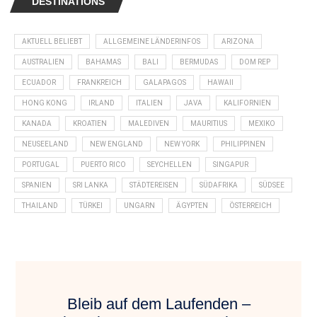
DESTINATIONS
AKTUELL BELIEBT
ALLGEMEINE LÄNDERINFOS
ARIZONA
AUSTRALIEN
BAHAMAS
BALI
BERMUDAS
DOM REP
ECUADOR
FRANKREICH
GALAPAGOS
HAWAII
HONG KONG
IRLAND
ITALIEN
JAVA
KALIFORNIEN
KANADA
KROATIEN
MALEDIVEN
MAURITIUS
MEXIKO
NEUSEELAND
NEW ENGLAND
NEW YORK
PHILIPPINEN
PORTUGAL
PUERTO RICO
SEYCHELLEN
SINGAPUR
SPANIEN
SRI LANKA
STÄDTEREISEN
SÜDAFRIKA
SÜDSEE
THAILAND
TÜRKEI
UNGARN
ÄGYPTEN
ÖSTERREICH
Bleib auf dem Laufenden –