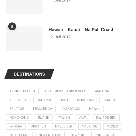
11. Juli 2017
5
Hawaii – Kauai – Na Pali Coast
12. Juli 2017
DESTINATIONS
AKTUELL BELIEBT
ALLGEMEINE LÄNDERINFOS
ARIZONA
AUSTRALIEN
BAHAMAS
BALI
BERMUDAS
DOM REP
ECUADOR
FRANKREICH
GALAPAGOS
HAWAII
HONG KONG
IRLAND
ITALIEN
JAVA
KALIFORNIEN
KANADA
KROATIEN
MALEDIVEN
MAURITIUS
MEXIKO
NEUSEELAND
NEW ENGLAND
NEW YORK
PHILIPPINEN