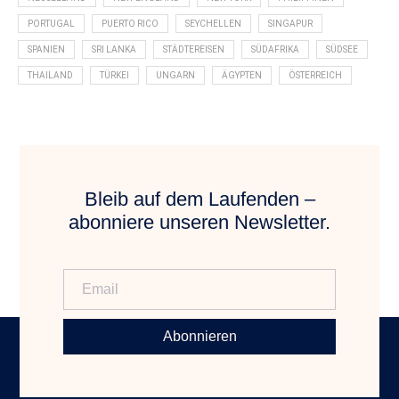
PORTUGAL
PUERTO RICO
SEYCHELLEN
SINGAPUR
SPANIEN
SRI LANKA
STÄDTEREISEN
SÜDAFRIKA
SÜDSEE
THAILAND
TÜRKEI
UNGARN
ÄGYPTEN
ÖSTERREICH
Bleib auf dem Laufenden –
abonniere unseren Newsletter.
Abonnieren