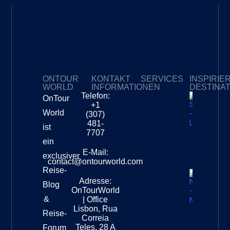
ONTOUR
KONTAKT
SERVICES
INSPIRIE
WORLD
INFORMATIONEN
DESTINA
Telefon:
OnTour
Meine Abonnements
+1
Südafri
World
(307)
–
481-
ist
Leopar
7707
Destinat
ein
Info
E-Mail:
exclusiver
contact@ontourworld.com
Reise-
Adresse:
Neuseel
Blog
OnTourWorld
Nation
&
| Office
Destinat
Lisbon, Rua
Reise-
Correia
Teles, 28 A
Forum