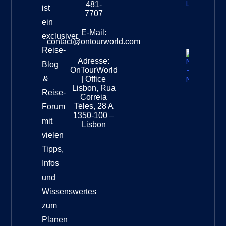
481-
ist
Leopar
7707
Destinat
ein
Info
E-Mail:
exclusiver
contact@ontourworld.com
Reise-
Adresse:
Neuseel
Blog
OnTourWorld
Nation
&
| Office
Destinat
Lisbon, Rua
Reise-
Correia
Teles, 28 A
Forum
1350-100 –
mit
Lisbon
vielen
Tipps,
Infos
und
Wissenswertes
zum
Planen