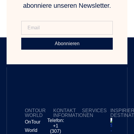
abonniere unseren Newsletter.
Abonnieren
ONTOUR
KONTAKT
SERVICES
INSPIRIE
WORLD
INFORMATIONEN
DESTINA
Telefon:
OnTour
Meine Abonnements
+1
Südafri
World
(307)
–