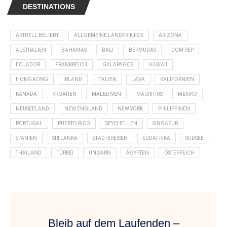
DESTINATIONS
AKTUELL BELIEBT
ALLGEMEINE LÄNDERINFOS
ARIZONA
AUSTRALIEN
BAHAMAS
BALI
BERMUDAS
DOM REP
ECUADOR
FRANKREICH
GALAPAGOS
HAWAII
HONG KONG
IRLAND
ITALIEN
JAVA
KALIFORNIEN
KANADA
KROATIEN
MALEDIVEN
MAURITIUS
MEXIKO
NEUSEELAND
NEW ENGLAND
NEW YORK
PHILIPPINEN
PORTUGAL
PUERTO RICO
SEYCHELLEN
SINGAPUR
SPANIEN
SRI LANKA
STÄDTEREISEN
SÜDAFRIKA
SÜDSEE
THAILAND
TÜRKEI
UNGARN
ÄGYPTEN
ÖSTERREICH
Bleib auf dem Laufenden –