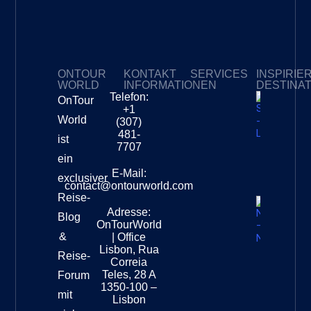
ONTOUR
KONTAKT
SERVICES
INSPIRIE
WORLD
INFORMATIONEN
DESTINA
Telefon:
OnTour
Meine Abonnements
+1
Südafri
World
(307)
–
481-
ist
Leopar
7707
Destinat
ein
Info
E-Mail:
exclusiver
contact@ontourworld.com
Reise-
Adresse:
Neuseel
Blog
OnTourWorld
Nation
&
| Office
Destinat
Lisbon, Rua
Reise-
Correia
Teles, 28 A
Forum
1350-100 –
mit
Lisbon