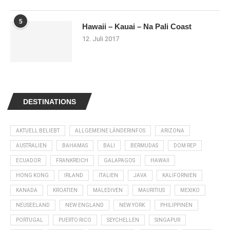
5
Hawaii – Kauai – Na Pali Coast
12. Juli 2017
DESTINATIONS
AKTUELL BELIEBT
ALLGEMEINE LÄNDERINFOS
ARIZONA
AUSTRALIEN
BAHAMAS
BALI
BERMUDAS
DOM REP
ECUADOR
FRANKREICH
GALAPAGOS
HAWAII
HONG KONG
IRLAND
ITALIEN
JAVA
KALIFORNIEN
KANADA
KROATIEN
MALEDIVEN
MAURITIUS
MEXIKO
NEUSEELAND
NEW ENGLAND
NEW YORK
PHILIPPINEN
PORTUGAL
PUERTO RICO
SEYCHELLEN
SINGAPUR