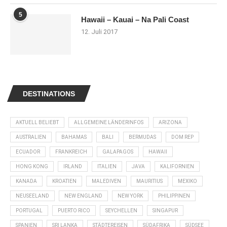
5
Hawaii – Kauai – Na Pali Coast
12. Juli 2017
DESTINATIONS
AKTUELL BELIEBT
ALLGEMEINE LÄNDERINFOS
ARIZONA
AUSTRALIEN
BAHAMAS
BALI
BERMUDAS
DOM REP
ECUADOR
FRANKREICH
GALAPAGOS
HAWAII
HONG KONG
IRLAND
ITALIEN
JAVA
KALIFORNIEN
KANADA
KROATIEN
MALEDIVEN
MAURITIUS
MEXIKO
NEUSEELAND
NEW ENGLAND
NEW YORK
PHILIPPINEN
PORTUGAL
PUERTO RICO
SEYCHELLEN
SINGAPUR
SPANIEN
SRI LANKA
STÄDTEREISEN
SÜDAFRIKA
SÜDSEE