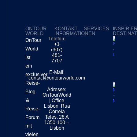
ONTOUR
KONTAKT
SERVICES
INSPIRIE
WORLD
INFORMATIONEN
DESTINA
Telefon:
OnTour
Meine Abonnements
+1
Südafri
World
(307)
–
481-
ist
Leopar
7707
Destinat
ein
Info
E-Mail:
exclusiver
contact@ontourworld.com
Reise-
Adresse:
Neuseel
Blog
OnTourWorld
Nation
&
| Office
Destinat
Lisbon, Rua
Reise-
Correia
Teles, 28 A
Forum
1350-100 –
mit
Lisbon
vielen