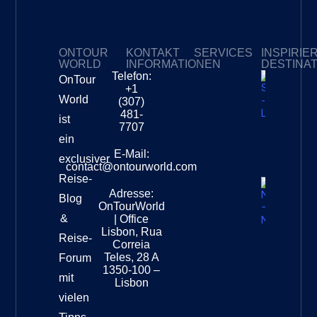
ONTOUR
KONTAKT
SERVICES
INSPIRIE
WORLD
INFORMATIONEN
DESTINA
Telefon:
OnTour
Meine Abonnements
+1
Südafri
World
(307)
–
481-
ist
Leopar
7707
Destinat
ein
Info
E-Mail:
exclusiver
contact@ontourworld.com
Reise-
Adresse:
Neuseel
Blog
OnTourWorld
Nation
&
| Office
Destinat
Lisbon, Rua
Reise-
Correia
Teles, 28 A
Forum
1350-100 –
mit
Lisbon
vielen