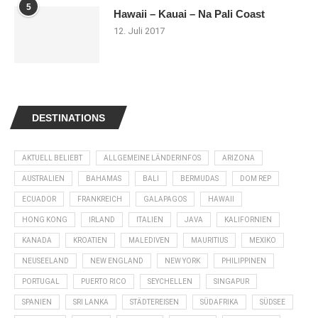
5
Hawaii – Kauai – Na Pali Coast
12. Juli 2017
DESTINATIONS
AKTUELL BELIEBT
ALLGEMEINE LÄNDERINFOS
ARIZONA
AUSTRALIEN
BAHAMAS
BALI
BERMUDAS
DOM REP
ECUADOR
FRANKREICH
GALAPAGOS
HAWAII
HONG KONG
IRLAND
ITALIEN
JAVA
KALIFORNIEN
KANADA
KROATIEN
MALEDIVEN
MAURITIUS
MEXIKO
NEUSEELAND
NEW ENGLAND
NEW YORK
PHILIPPINEN
PORTUGAL
PUERTO RICO
SEYCHELLEN
SINGAPUR
SPANIEN
SRI LANKA
STÄDTEREISEN
SÜDAFRIKA
SÜDSEE