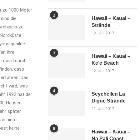
is zu 1000 Meter
2
sind die
Hawaii – Kauai –
Strände
Archipels zu
12. Juli 2017
r Nordküste
ons gebildet.
en ihre
3
Hawaii – Kauai –
in wird durch
Ke’e Beach
inden, dass
12. Juli 2017
 erfahren. Das
ucht wird, was
4
Seychellen La
ahr 1992 hat der
Digue Strände
000 Häuser
11. Juli 2017
Jahr später
an nicht
ast keine
5
Hawaii – Kauai –
Na Pali Coast