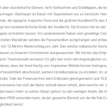
gt über wüstenhafte Ebenen, tiefe Schluchten und Steilklippen, die b
fragen. Überhaupt ist Kaua’i mit Superlativen nur so bestückt. Hier 
de, die üppigste tropische Flora und die größten Korallenriffe des 
liegt am nordwestlichsten Ende der Inselkette. Die Erosion hat an de
ppen entstehen lassen. Im Landesinneren haben sich gewaltige Cany
hohen Wai’ale’ale werden die Passatwolken aufgefangen und entlad
it 12 Metern Niederschlag pro Jahr. Das weiche vulkanische Geste
ssen zu bizarren Formationen ausgewaschen. Wir hatten das Empf
ngste Touristenzahl aufweist. Es gibt hier noch viel Ursprüngliches zu
 daran, dass die Insel häufig von tropischen Wirbelstürmen heimges
offensichtlich abschreckt, weitere Hotelkomplexe zu erstellen. Im J
“ große Teile der Ferienzentren dem Erdboden gleichgemacht und 10.
amerweise hat sich die Natur schnell davon erholt, denn bereits ein 
en kaum mehr zu sehen. Kaua’i gehört zu den wenigen Inseln, die m
t dem PKW umrunden kann, da der gesamte Bereich um die Na Pali Co
ichkeit bietet.