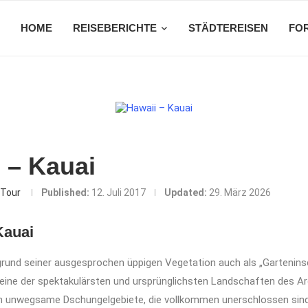
HOME
REISEBERICHTE
STÄDTEREISEN
FO
 – Kauai
Tour
Published:
12. Juli 2017
Updated:
29. März 2026
Kauai
grund seiner ausgesprochen üppigen Vegetation auch als „Garteninse
t eine der spektakulärsten und ursprünglichsten Landschaften des Arc
h unwegsame Dschungelgebiete, die vollkommen unerschlossen sind