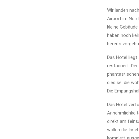
Wir landen nach
Airport im Nord
kleine Gebäude 
haben noch kein
bereits vorgebu
Das Hotel liegt
restauriert. De
phantastischen 
dies sei die wo
Die Empangshall
Das Hotel verfü
Annehmlichkeit
direkt am fein
wollen die Inse
komplett ausge