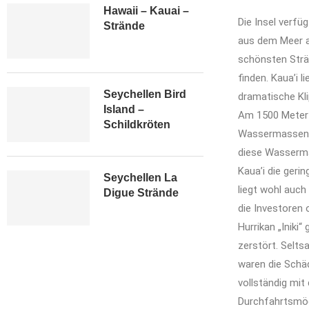
Hawaii – Kauai –
Die Insel verfü
Strände
aus dem Meer au
schönsten Strän
finden. Kaua’i 
Seychellen Bird
dramatische Kli
Island –
Am 1500 Meter 
Schildkröten
Wassermassen m
diese Wasserma
Kaua’i die geri
Seychellen La
liegt wohl auch
Digue Strände
die Investoren 
Hurrikan „Iniki
zerstört. Selts
waren die Schäd
vollständig mi
Durchfahrtsmögl