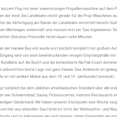
 kurzem Flug mit einer zweimotorigen Propellermaschine auf dem Pr
en der Insel. Die Landebahn reicht gerade für die Prop-Maschinen a
für die Abfertigung am Rande der Landebahn vermittelt bereits Süds
en Mietwagen vorbestellt und müssen erst ein Taxi organisieren. D
chten Sheraton Princeville Hotel dauert zehn Minuten.
 an der Hanalei Bay und wurde erst kürzlich komplett mit großem A
r Eingang wird von einer beeindruckenden riesigen Empfangshalle mit
Rundblick auf die Bucht und die benachbarte Na Pali Coast dominier
hl unbestritten beste Lage von ganz Hawaii. Das Ambiente ist gedie
e ist mit antiken Möbel aus dem 18. und 19. Jahrhundert bestückt.
gt natürlich bei dem üblichen amerikanischen Standard über alle erd
en wie Schwimmbad, Sauna, Firtnesscenter, mehrere Restaurants etc
sandigen Sandstrand. Wir haben unseren Stützpunkt eine Woche vor
l von hier aus erkunden. Das Hotel ist trotz der Weihnachts- und Neu
bucht und so bekommen wir nach langem zähen Verhandeln ein ext