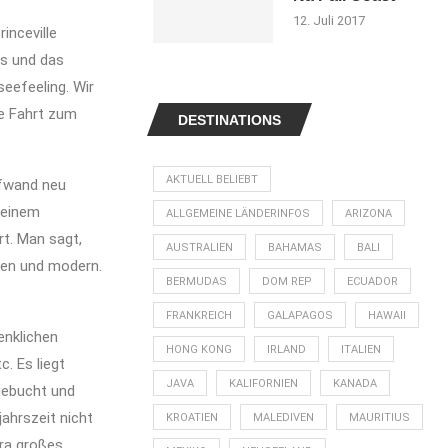
12. Juli 2017
inceville
us und das
eefeeling. Wir
ie Fahrt zum
DESTINATIONS
AKTUELL BELIEBT
ufwand neu
 einem
ALLGEMEINE LÄNDERINFOS
ARIZONA
t. Man sagt,
AUSTRALIEN
BAHAMAS
BALI
gen und modern.
BERMUDAS
DOM REP
ECUADOR
FRANKREICH
GALAPAGOS
HAWAII
enklichen
HONG KONG
IRLAND
ITALIEN
. Es liegt
JAVA
KALIFORNIEN
KANADA
gebucht und
jahrszeit nicht
KROATIEN
MALEDIVEN
MAURITIUS
ra großes