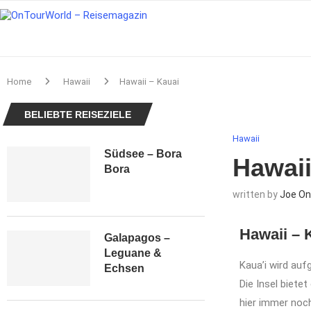
Home
Hawaii
Hawaii – Kauai
BELIEBTE REISEZIELE
Hawaii
Südsee – Bora
Hawaii
Bora
written by
Joe On
Hawaii – 
Galapagos –
Leguane &
Kaua’i wird auf
Echsen
Die Insel biete
hier immer noc