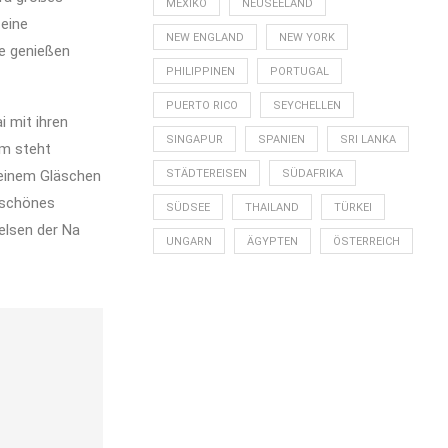
MEXIKO
NEUSEELAND
 eine
NEW ENGLAND
NEW YORK
e genießen
PHILIPPINEN
PORTUGAL
PUERTO RICO
SEYCHELLEN
i mit ihren
SINGAPUR
SPANIEN
SRI LANKA
mm steht
 einem Gläschen
STÄDTEREISEN
SÜDAFRIKA
n schönes
SÜDSEE
THAILAND
TÜRKEI
Felsen der Na
UNGARN
ÄGYPTEN
ÖSTERREICH