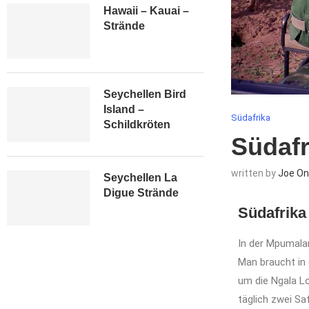
Hawaii – Kauai –
Strände
Seychellen Bird
Island –
Südafrika
Schildkröten
Südafr
written by
Joe On
Seychellen La
Digue Strände
Südafrika
In der Mpumalan
Man braucht in
um die Ngala Lo
täglich zwei S