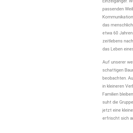
Einzelgänger. 
passenden Weibc
Kommunikation d
das menschlich
etwa 60 Jahren
zeitlebens nach
das Leben eines
Auf unserer wei
schattigen Baum
beobachten. Au
in kleineren Ve
Familien bleibe
suht die Gruppe
jetzt eine klei
erfrischt sich 