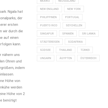
MEXIKO
NEUSEELAND
NEW ENGLAND
NEW YORK
ark. Ngala hat
PHILIPPINEN
PORTUGAL
onalparks, der
serer ersten
PUERTO RICO
SEYCHELLEN
n wir durch die
SINGAPUR
SPANIEN
SRI LANKA
ne auf einen
STÄDTEREISEN
SÜDAFRIKA
erfolgen kann.
SÜDSEE
THAILAND
TÜRKEI
ir nähern uns
UNGARN
ÄGYPTEN
ÖSTERREICH
 den Ohren und
ergrößern, indem
inlassen.
eine Höhe von
tenkühe werden
 eine Höhe von 2
ie benötigt