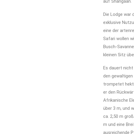
auf Shangaan.
Die Lodge war d
exklusive Nutzu
eine der artenr
Safari wollen w
Busch-Savanne. 
kleinen Sitz üb
Es dauert nicht
den gewaltigen 
trompetet hekti
er den Rückwärt
Afrikanische El
über 3 m, und 
ca. 2,50 m groß
m und eine Brei
ausreichende P