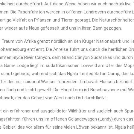
nkelheit durchgeführt. Auf diese Weise haben wir auch nachtaktive 
en. Die Pirschfahrten werden in offenen Landrovern durchgeführt. 
artige Vielfalt an Pflanzen und Tieren geprägt. Die Naturschönheite
r wieder aufs Neue gefesselt und uns in ihren Bann gezogen.
e Traum von Afrika grenzt nördlich an den Krüger Nationalpark und l
ohannesburg entfernt. Die Anreise führt uns durch die herrlichen D
hmten Blyde River Canyon, dem Grand Canyon Südafrikas und durch
ala Game Lodge liegt im südafrikanischen Lowveld am Ufer des Mop
rschutzgebiets, während sich das Ngala Tented Safari Camp, das lu
fer des nur saisonal Wasser führenden Timbavati Flusses befindet.
nen flach und leicht gewellt. Die Hauptform ist Buschsavanne mit Wa
bavati, der das Gebiet von West nach Ost durchfließt.
t ein erfahrener und ausgebildeter Wildhüter und zugleich auch Spu
gsfahrten führen uns im offenen Geländewagen (Landy) durch das
e Gebiet, das vor allem für seine vielen Löwen bekannt ist. Ngala h