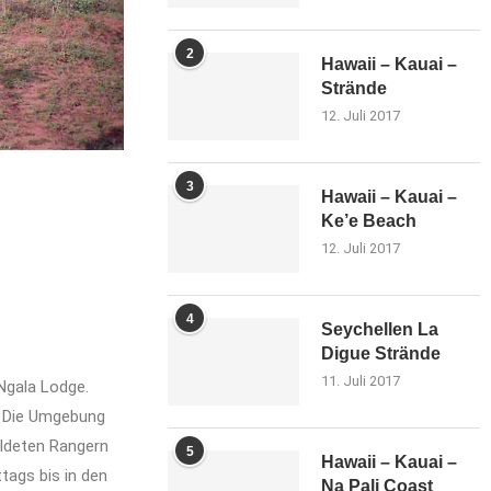
2
Hawaii – Kauai –
Strände
12. Juli 2017
3
Hawaii – Kauai –
Ke’e Beach
12. Juli 2017
4
Seychellen La
Digue Strände
11. Juli 2017
Ngala Lodge.
. Die Umgebung
ildeten Rangern
5
Hawaii – Kauai –
ags bis in den
Na Pali Coast