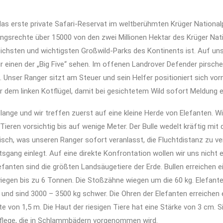
as erste private Safari-Reservat im weltberühmten Krüger Nationalp
ngsrechte über 15000 von den zwei Millionen Hektar des Krüger Nati
eichsten und wichtigsten Großwild-Parks des Kontinents ist. Auf un
ir einen der „Big Five“ sehen. Im offenen Landrover Defender pirsche
Unser Ranger sitzt am Steuer und sein Helfer positioniert sich vor
er dem linken Kotflügel, damit bei gesichtetem Wild sofort Meldung 
 lange und wir treffen zuerst auf eine kleine Herde von Elefanten. W
Tieren vorsichtig bis auf wenige Meter. Der Bulle wedelt kräftig mit
sch, was unseren Ranger sofort veranlasst, die Fluchtdistanz zu v
sgang einlegt. Auf eine direkte Konfrontation wollen wir uns nicht e
efanten sind die größten Landsäugetiere der Erde. Bullen erreichen 
wiegen bis zu 6 Tonnen. Die Stoßzähne wiegen um die 60 kg. Elefan
 und sind 3000 – 3500 kg schwer. Die Ohren der Elefanten erreichen
te von 1,5 m. Die Haut der riesigen Tiere hat eine Stärke von 3 cm. S
flege, die in Schlammbädern vorgenommen wird.