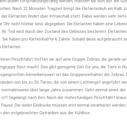
Wenn Bullen fortpflanzungsfähig werden, machen sie sich auf die S
hen. Nach 22 Monaten Tragzeit bringt die Elefantenkuh ein Kalb zu
er Elefanten findet über Infraschall statt. Dabei werden sehr tiefe 
e Ohr nicht hörbar sind, abgegeben. Die Elefanten haben eine Lebe
. Ihr Tod wird durch den Zustand des Gebisses bestimmt. Elefant
. Sie haben pro Kiefernhälfte 6 Zähne. Sobald diese aufgebraucht s
 Elefanten.
teren Pirschfahrt treffen wir auf eine Gruppe Zebras, die gerade unt
gruppe Rast macht. Das gibt genügend Zeit für uns, die Tiere in R
sgesprochen bemerkenswert ist das Gruppenverhalten der Zebras. D
rbänden von bis zu 20 Tieren, die von einem Leithengst angeführt we
n normalerweise über lange Jahre zusammen. Geht einmal eines der T
 oft tagelangt nach ihm. Nach der mehrstündigen Pirschfahrt brauc
ne Pause. Die vielen Eindrücke müssen erst einmal verarbeitet werden. 
an den mitgebrachten Getränken aus der Kühlbox.