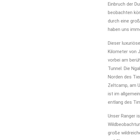
Einbruch der Du
beobachten könn
durch eine groß
haben uns imme
Dieser luxuriös
Kilometer von J
vorbei am berü
Tunnel. Die Ng
Norden des Tie
Zeltcamp, am U
ist im allgemei
entlang des Tim
Unser Ranger is
Wildbeobachtun
große wildreich