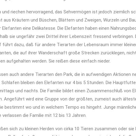
 und riechen hervorragend, das Sehvermögen ist jedoch ziemlich sc
t aus Kräutern und Büschen, Blättern und Zweigen, Wurzeln und Ba
r Elefanten eine Delikatesse. Die Elefanten haben einen Nahrungsbe
alb sie ungefähr zwei Drittel ihrer Lebenszeit fressend verbringen.
 führt dazu, daß für andere Tierarten der Lebensraum immer kleine
anten, die auf ihrer Wanderschaft große Strecken zurücklegen, nic
n aufgehalten werden. Sie reißen diese einfach nieder.
ssen auch andere Tierarten den Park, die in aufwendigen Aktionen n
 Schlafen bleiben den Elefanten nur 4 bis 5 Stunden. Die Hauptfutte
ittags und nachts. Die Familie bildet einen Zusammenschluß von E
rn. Angeführt wird eine Gruppe von der größten, zumeist auch ältest
Sie bestimmt wo und in welchem Tempo es hingeht. Junge männlich
verlassen die Familie mit 12 bis 13 Jahren.
ießen sich zu kleinen Herden von cirka 10 Tieren zusammen oder sie 