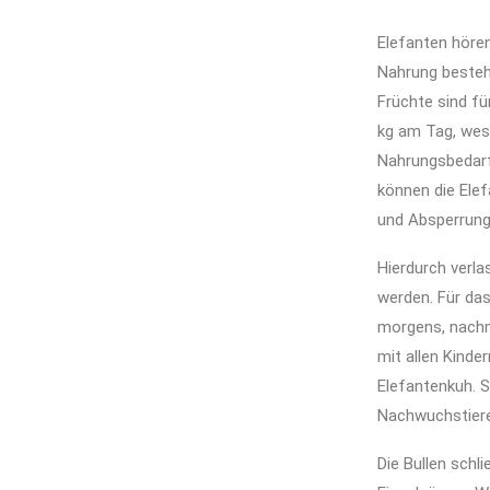
Elefanten hören
Nahrung besteh
Früchte sind fü
kg am Tag, wesh
Nahrungsbedarf
können die Elef
und Absperrunge
Hierdurch verla
werden. Für das
morgens, nachm
mit allen Kinde
Elefantenkuh. 
Nachwuchstiere 
Die Bullen schl