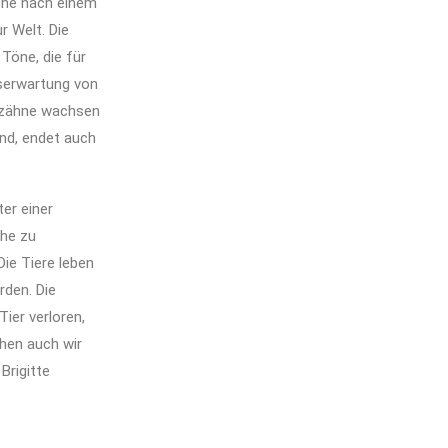
uche nach einem
r Welt. Die
Töne, die für
nserwartung von
enzähne wachsen
ind, endet auch
er einer
uhe zu
ie Tiere leben
rden. Die
ier verloren,
hen auch wir
Brigitte