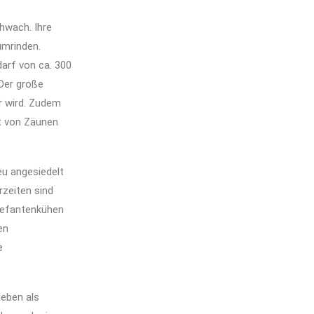
hwach. Ihre
umrinden.
darf von ca. 300
 Der große
r wird. Zudem
ht von Zäunen
eu angesiedelt
rzeiten sind
lefantenkühen
en
e
leben als