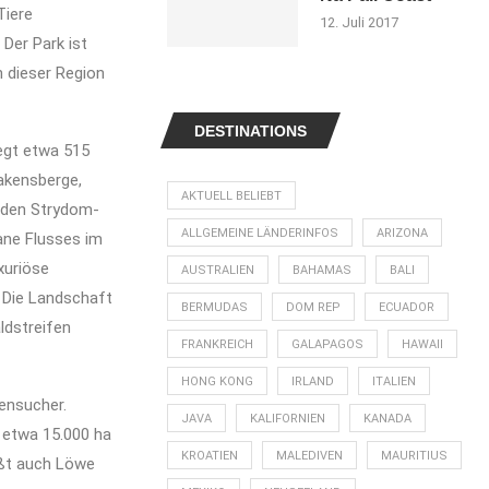
Tiere
12. Juli 2017
Der Park ist
n dieser Region
DESTINATIONS
iegt etwa 515
rakensberge,
AKTUELL BELIEBT
 den Strydom-
ALLGEMEINE LÄNDERINFOS
ARIZONA
ane Flusses im
xuriöse
AUSTRALIEN
BAHAMAS
BALI
 Die Landschaft
BERMUDAS
DOM REP
ECUADOR
ldstreifen
FRANKREICH
GALAPAGOS
HAWAII
HONG KONG
IRLAND
ITALIEN
rensucher.
JAVA
KALIFORNIEN
KANADA
 etwa 15.000 ha
KROATIEN
MALEDIVEN
MAURITIUS
eißt auch Löwe