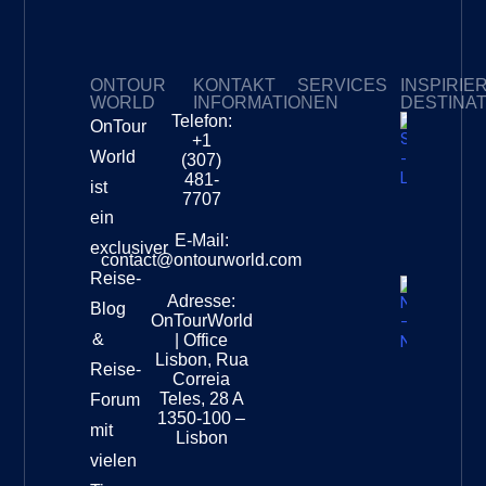
ONTOUR
KONTAKT
SERVICES
INSPIRIE
WORLD
INFORMATIONEN
DESTINA
Telefon:
OnTour
Meine Abonnements
+1
Südafri
World
(307)
–
481-
ist
Leopar
7707
Destinat
ein
Info
E-Mail:
exclusiver
contact@ontourworld.com
Reise-
Adresse:
Neuseel
Blog
OnTourWorld
Nation
&
| Office
Destinat
Lisbon, Rua
Reise-
Correia
Teles, 28 A
Forum
1350-100 –
mit
Lisbon
vielen