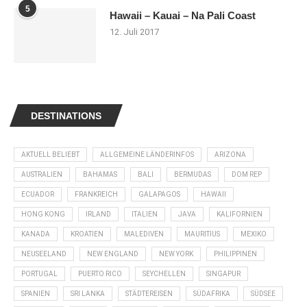
5
Hawaii – Kauai – Na Pali Coast
12. Juli 2017
DESTINATIONS
AKTUELL BELIEBT
ALLGEMEINE LÄNDERINFOS
ARIZONA
AUSTRALIEN
BAHAMAS
BALI
BERMUDAS
DOM REP
ECUADOR
FRANKREICH
GALAPAGOS
HAWAII
HONG KONG
IRLAND
ITALIEN
JAVA
KALIFORNIEN
KANADA
KROATIEN
MALEDIVEN
MAURITIUS
MEXIKO
NEUSEELAND
NEW ENGLAND
NEW YORK
PHILIPPINEN
PORTUGAL
PUERTO RICO
SEYCHELLEN
SINGAPUR
SPANIEN
SRI LANKA
STÄDTEREISEN
SÜDAFRIKA
SÜDSEE