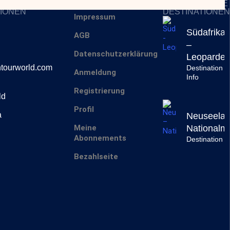
SERVICES
INSPIRIERENDE
IONEN
DESTINATIONEN
Impressum
Südafrika
AGB
–
Datenschutzerklärung
Leoparde
tourworld.com
Destination
Anmeldung
Info
Registrierung
ld
Profil
a
Neuseelan
Meine
National
Abonnements
Destination I
Bezahlseite