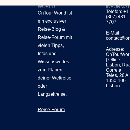
ONTOUR
KONTAKT
WORLD
INFORMAT
Telefon: +1
OnTour World ist
(307) 481-
ein exclusiver
7707
Reise-Blog &
E-Mail:
Reise-Forum mit
contact@on
vielen Tipps,
Adresse:
Infos und
OnTourWor
| Office
Wissenswertes
Lisbon, Ru
zum Planen
Correia
Teles, 28 A
deiner Weltreise
1350-100 –
Lisbon
oder
Langzeitreise.
Reise-Forum