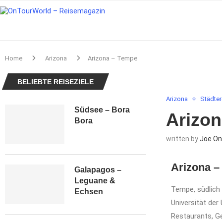
Home
Arizona
Arizona – Tempe
BELIEBTE REISEZIELE
Arizona
Städter
Südsee – Bora
Arizo
Bora
written by
Joe On
Arizona –
Galapagos –
Leguane &
Tempe, südlich 
Echsen
Universität der
Restaurants, G