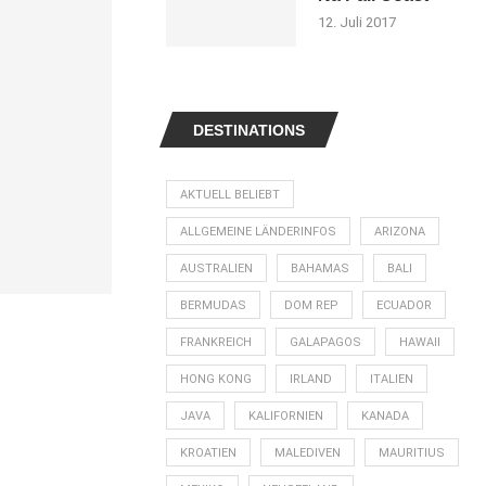
12. Juli 2017
DESTINATIONS
AKTUELL BELIEBT
ALLGEMEINE LÄNDERINFOS
ARIZONA
AUSTRALIEN
BAHAMAS
BALI
BERMUDAS
DOM REP
ECUADOR
FRANKREICH
GALAPAGOS
HAWAII
HONG KONG
IRLAND
ITALIEN
JAVA
KALIFORNIEN
KANADA
KROATIEN
MALEDIVEN
MAURITIUS