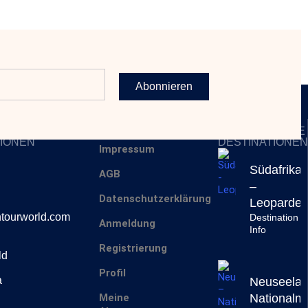
Abonnieren
SERVICES
INSPIRIERENDE
IONEN
DESTINATIONEN
Impressum
Südafrika
AGB
–
Datenschutzerklärung
Leoparde
tourworld.com
Destination
Anmeldung
Info
Registrierung
ld
Profil
a
Neuseelan
Meine
National