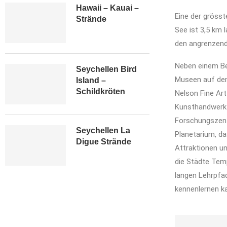
Hawaii – Kauai –
Eine der grösst
Strände
See ist 3,5 km
den angrenzend
Neben einem Bes
Seychellen Bird
Museen auf dem
Island –
Schildkröten
Nelson Fine Art
Kunsthandwerk 
Forschungszen
Seychellen La
Planetarium, da
Digue Strände
Attraktionen u
die Städte Temp
langen Lehrpfa
kennenlernen k