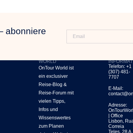
– abonniere
ONTOUR
KONTAKT
WORLD
INFORMAT
Telefon: +1
OnTour World ist
(307) 481-
ein exclusiver
7707
Reise-Blog &
E-Mail:
Reise-Forum mit
contact@on
vielen Tipps,
Adresse:
Infos und
OnTourWor
| Office
Wissenswertes
Lisbon, Ru
zum Planen
Correia
Teles, 28 A