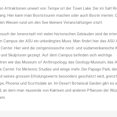
en Attraktionen unweit von Tempe ist der Town Lake. Der im Salt Ri
 lang. Hier kann man Bootstouren machen oder auch Boote mieten. O
en Wiesen rund um den See kleinere Veranstaltungen statt.
uch der Innenstadt mit vielen historischen Gebäuden sind die inte
 Campus der ASU ein unbedingtes Muss. Man findet hier das ASU
 Center. Hier wird die zeitgenössische nord- und südamerikanische
und Skulpturen gezeigt. Auf dem Campus befinden sich wichtige
tren wie das Museum of Anthropology, das Geology Museum, das 
s Center for Meteoric Studies und einige mehr. Der Papago Park, de
nd seines grossen Erholungswerts besonders geschätzt wird, grenzt
e, Phoenix und Scottsdale an. Im Desert Botanical Garden gibt es e
d, an dem man tausende von Kakteen und anderen Pflanzen der Wü
ann.