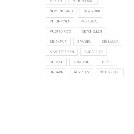
MEXIKO
NEUSEELAND
NEW ENGLAND
NEW YORK
PHILIPPINEN
PORTUGAL
PUERTO RICO
SEYCHELLEN
SINGAPUR
SPANIEN
SRI LANKA
STÄDTEREISEN
SÜDAFRIKA
SÜDSEE
THAILAND
TÜRKEI
UNGARN
ÄGYPTEN
ÖSTERREICH