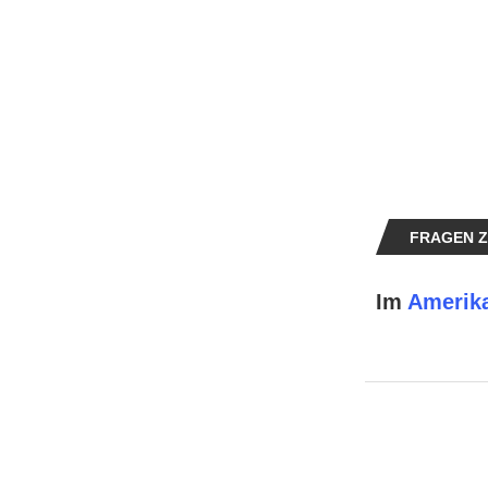
FRAGEN Z
Im
Amerik