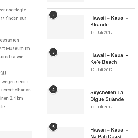
ver angelegte
2
ft finden auf
Hawaii – Kauai –
Strände
12. Juli 2017
ressanten
 Art Museum im
3
Hawaii – Kauai –
 Kunst sowie
Ke’e Beach
12. Juli 2017
ASU
r wegen seiner
 unmittelbar an
4
Seychellen La
inen 2,4 km
Digue Strände
ste
11. Juli 2017
5
Hawaii – Kauai –
Na Pali Coast