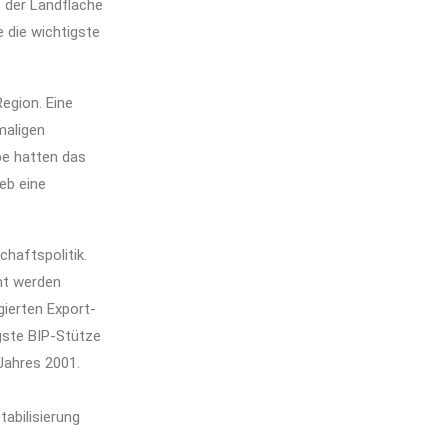
 der Landfläche
 die wichtigste
egion. Eine
maligen
be hatten das
eb eine
chaftspolitik.
ht werden
gierten Export-
gste BIP-Stütze
Jahres 2001.
abilisierung