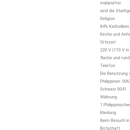
malariafrei
sind die Stadtg
Religion
84% Katholiken
Kirche und Anhä
Ortszeit
220 V (110 V in
flache und rund
Telefon
Die Benutzung v
Philippinen: 00
Schweiz 0041.
Währung
1 Philippinisch
Kleidung
Beim Besuch in 
Botschaft