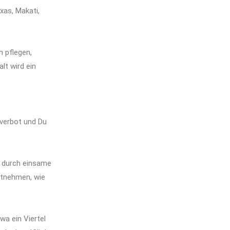
xas, Makati,
n pflegen,
lt wird ein
tverbot und Du
ne durch einsame
itnehmen, wie
wa ein Viertel