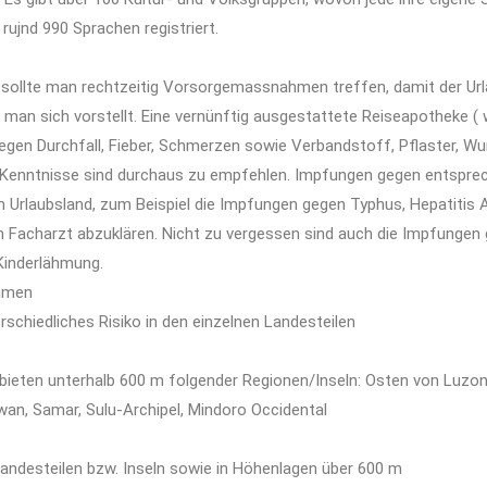
rujnd 990 Sprachen registriert.
e sollte man rechtzeitig Vorsorgemassnahmen treffen, damit der Ur
n man sich vorstellt. Eine vernünftig ausgestattete Reiseapotheke (
gen Durchfall, Fieber, Schmerzen sowie Verbandstoff, Pflaster, Wu
e Kenntnisse sind durchaus zu empfehlen. Impfungen gegen entspre
 Urlaubsland, zum Beispiel die Impfungen gegen Typhus, Hepatitis A
m Facharzt abzuklären. Nicht zu vergessen sind auch die Impfungen
Kinderlähmung.
mmen
erschiedliches Risiko in den einzelnen Landesteilen
ebieten unterhalb 600 m folgender Regionen/Inseln: Osten von Luzon,
an, Samar, Sulu-Archipel, Mindoro Occidental
Landesteilen bzw. Inseln sowie in Höhenlagen über 600 m