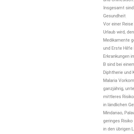
Insgesamt sind 
Gesundheit
Vor einer Reis
Urlaub wird, de
Medikamente ge
und Erste Hilf
Erkrankungen im
B sind bei eine
Diphtherie und 
Malaria Vorko
ganzjährig, unt
mittleres Risiko
in ländlichen G
Mindanao, Palaw
geringes Risiko
in den übrigen 