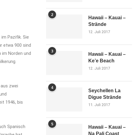
2
Hawaii – Kauai –
Strände
12. Juli 2017
im Pazifik. Sie
r etwa 900 sind
3
ón im Norden und
Hawaii – Kauai –
Ke’e Beach
lkerung.
12. Juli 2017
 aus zwei
4
Seychellen La
 und
Digue Strände
it 1946, bis
11. Juli 2017
5
auch Spanisch
Hawaii – Kauai –
Na Pali Coast
Sprache hat.