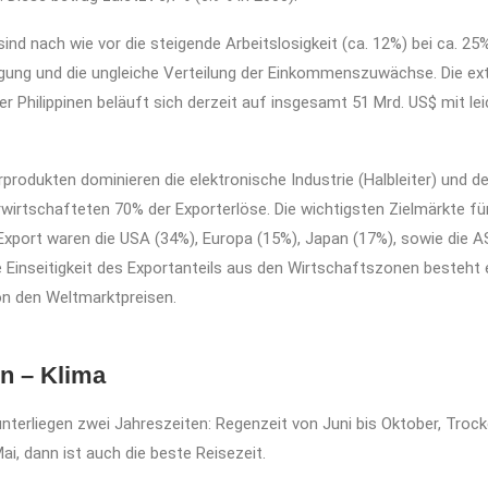
ind nach wie vor die steigende Arbeitslosigkeit (ca. 12%) bei ca. 25
gung und die ungleiche Verteilung der Einkommenszuwächse. Die ex
r Philippinen beläuft sich derzeit auf insgesamt 51 Mrd. US$ mit lei
produkten dominieren die elektronische Industrie (Halbleiter) und der
wirtschafteten 70% der Exporterlöse. Die wichtigsten Zielmärkte fü
 Export waren die USA (34%), Europa (15%), Japan (17%), sowie die
e Einseitigkeit des Exportanteils aus den Wirtschaftszonen besteht 
on den Weltmarktpreisen.
en – Klima
 unterliegen zwei Jahreszeiten: Regenzeit von Juni bis Oktober, Troc
i, dann ist auch die beste Reisezeit.