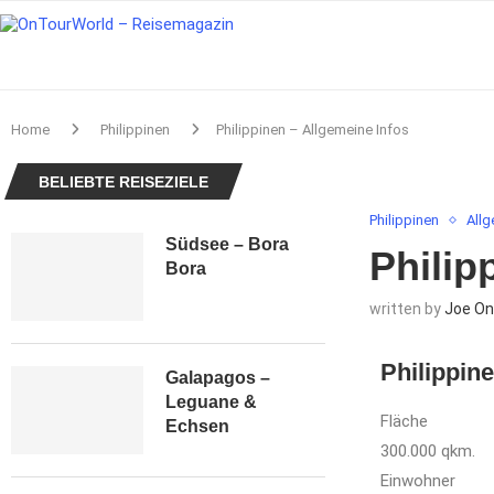
Home
Philippinen
Philippinen – Allgemeine Infos
BELIEBTE REISEZIELE
Philippinen
Allg
Südsee – Bora
Philip
Bora
written by
Joe On
Philippin
Galapagos –
Leguane &
Fläche
Echsen
300.000 qkm.
Einwohner