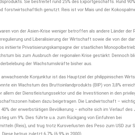
dsprodukts. Sie bestreitet rund 25% des Exportgeschäfts. Rund 90%
d forstwirtschaftlich genutzt. Reis ist vor Mais und der Kokospalme
 waren von der Asien-Krise weniger betroffen als andere Länder der R
egulierung und Liberalisierung der Wirtschaft sowie die von der da
 initiierte Privatisierungskampagne der staatlichen Monopolbetrie
hstum bis zum Ausbruch der regionalen Krise gestärkt. Dennoch bli
ederbelebung der Wachstumskräfte bisher aus.
d anwachsende Konjunktur ist das Hauptziel der philippinischen Wirts
onnte ein Wachstum des Bruttoinlandprodukts (BIP) von 3,8% erreic
r allem der Dienstleistungssektor und die Investitionen in den privile
schaftszonen haben dazu beigetragen. Die Landwirtschaft – wichti
. 40% der erwerbstätigen Bevölkerung – erholte sich im Verlauf des 
stieg um 9%. Dies führte u.a. zum Rückgang von Einfuhren bei
tteln (Reis), und trug trotz Kursverlusten des Peso zum USD zur St
i. Diese betrug zuletzt 6,7% (6.9% in 2000).