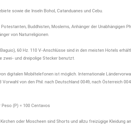
ebiete sowie die Inseln Bohol, Catanduanes und Cebu.
. Potestanten, Buddhisten, Moslems, Anhänger der Unabhängigen Phi
nger von Naturreligionen.
 Baguio), 60 Hz. 110 V-Anschlüsse sind in den meisten Hotels erhält
e zwei- und dreipolige Stecker benutzt.
on digitalen Mobiltelefonen ist möglich. Internationale Ländervorwah
63 Vorwahl von den Phil. nach Deutschland 0049, nach Österreich 0043
er Peso (P) = 100 Centavos
Kirchen oder Moscheen sind Shorts und allzu freizügige Kleidung an