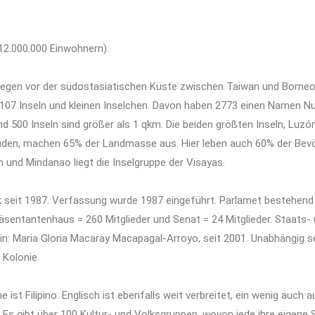
 12.000.000 Einwohnern).
 liegen vor der südostasiatischen Küste zwischen Taiwan und Borneo 
107 Inseln und kleinen Inselchen. Davon haben 2773 einen Namen Nu
 500 Inseln sind größer als 1 qkm. Die beiden größten Inseln, Luz
den, machen 65% der Landmasse aus. Hier leben auch 60% der Bevö
und Mindanao liegt die Inselgruppe der Visayas.
ik seit 1987. Verfassung wurde 1987 eingeführt. Parlamet bestehend
sentantenhaus = 260 Mitglieder und Senat = 24 Mitglieder. Staats-
n: Maria Gloria Macaray Macapagal-Arroyo, seit 2001. Unabhängig se
 Kolonie.
 ist Filipino. Englisch ist ebenfalls weit verbreitet, ein wenig auch 
 Es gibt über 100 Kultur- und Volksgruppen, wovon jede ihre eigene 