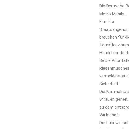
Die Deutsche Bo
Metro Manila.
Einreise
Staatsangehörig
brauchen für di
Touristenvisum
Handel mit bed
Setze Priorität
Riesenmuscheln
vermeidest auch
Sicherheit
Die Kriminalitä
Straßen gehen,
zu dem entspre
Wirtschaft
Die Landwirtsch