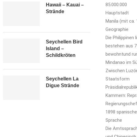
85.000.000
Hawaii – Kauai –
Strände
Hauptstadt
Manila (mit ca.
Geographie
Die Philippinen
Seychellen Bird
bestehen aus 7
Island –
bewohntund rund
Schildkröten
Mindanao im Sü
Zwischen Luzón 
Seychellen La
Staatsform
Digue Strände
Präsidialrepubl
Kammern: Reprä
Regierungschefi
1898 spanische
Sprache
Die Amtssprache
und Chinesisch.