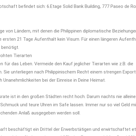
tschaft befindet sich: 6.Etage Solid Bank Building, 777 Paseo de Ro
e von Ländern, mit denen die Philippinen diplomatische Beziehunge
e ersten 21 Tage Aufenthalt kein Visum. Für einen längeren Aufentha
 benötigt.
rohten Tierarten
en für das Leben. Vermeide den Kauf jeglicher Tierarten wie z.B. die
. Sie unterliegen nach Philippinischem Recht einem strengen Expor
 Unanehmlichkeiten bei der Einreise in Deine Heimat.
tsrate ist in den großen Städten recht hoch. Darum nachts nie allei
 Schmuck und teure Uhren im Safe lassen. Immer nur so viel Geld m
chenden Anlaß ausgegeben werden soll.
aft beschäftigt ein Drittel der Erwerbstätigen und erwirtschaftet et