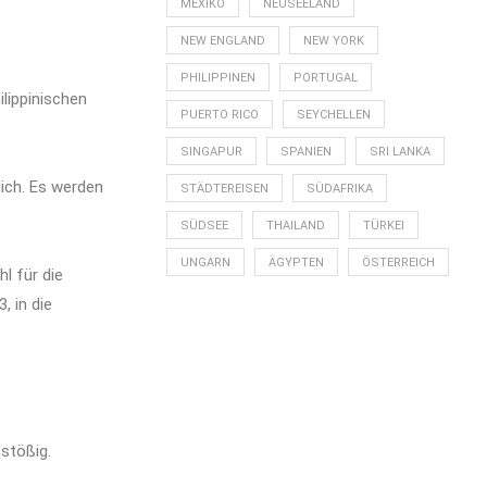
MEXIKO
NEUSEELAND
NEW ENGLAND
NEW YORK
PHILIPPINEN
PORTUGAL
lippinischen
PUERTO RICO
SEYCHELLEN
SINGAPUR
SPANIEN
SRI LANKA
lich. Es werden
STÄDTEREISEN
SÜDAFRIKA
SÜDSEE
THAILAND
TÜRKEI
UNGARN
ÄGYPTEN
ÖSTERREICH
l für die
, in die
stößig.