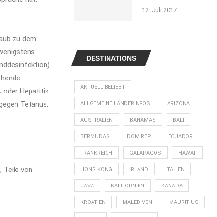
12. Juli 2017
laub zu dem
 wenigstens
DESTINATIONS
nddesinfektion)
chende
AKTUELL BELIEBT
 oder Hepatitis
 gegen Tetanus,
ALLGEMEINE LÄNDERINFOS
ARIZONA
AUSTRALIEN
BAHAMAS
BALI
BERMUDAS
DOM REP
ECUADOR
FRANKREICH
GALAPAGOS
HAWAII
 Teile von
HONG KONG
IRLAND
ITALIEN
JAVA
KALIFORNIEN
KANADA
KROATIEN
MALEDIVEN
MAURITIUS