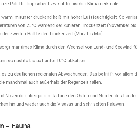
ganze Palette tropischer bzw. subtropischer Klimamerkmale.
n warm, mitunter drückend heiß mit hoher Luftfeuchtigkeit. So variier
eraturen von 25°C während der kühleren Trockenzeit (November bis 
n der zweiten Hälfte der Trockenzeit (März bis Mai).
sorgt maritimes Klima durch den Wechsel von Land- und Seewind für
ann es nachts bis auf unter 10°C abkühlen.
es zu deutlichen regionalen Abweichungen. Das betrifft vor allem d
die manchmal auch außerhalb der Regenzeit fallen.
und November überqueren Taifune den Osten und Norden des Landes.
chen hin und wieder auch die Visayas und sehr selten Palawan.
en – Fauna