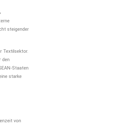
%
terne
cht steigender
 Textilsektor.
r den
 ASEAN-Staaten
eine starke
kenzeit von