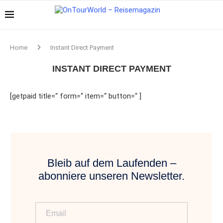
Home
Instant Direct Payment
INSTANT DIRECT PAYMENT
[getpaid title=“ form=“ item=“ button=“ ]
Bleib auf dem Laufenden –
abonniere unseren Newsletter.