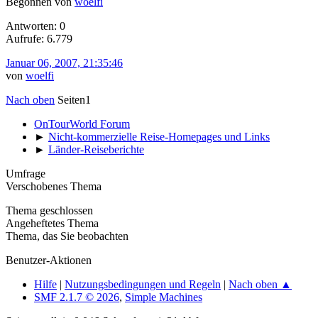
Begonnen von
woelfi
Antworten: 0
Aufrufe: 6.779
Januar 06, 2007, 21:35:46
von
woelfi
Nach oben
Seiten
1
OnTourWorld Forum
►
Nicht-kommerzielle Reise-Homepages und Links
►
Länder-Reiseberichte
Umfrage
Verschobenes Thema
Thema geschlossen
Angeheftetes Thema
Thema, das Sie beobachten
Benutzer-Aktionen
Hilfe
|
Nutzungsbedingungen und Regeln
|
Nach oben ▲
SMF 2.1.7 © 2026
,
Simple Machines