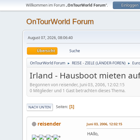
Willkommen im Forum „
OnTourWorld Forum
“.
Einloggen
OnTourWorld Forum
August 07, 2026, 08:06:40
Übersicht
Suche
OnTourWorld Forum
REISE - ZIELE (LÄNDER-FOREN)
Eur
►
►
Irland - Hausboot mieten a
Begonnen von reisender, Juni 03, 2006, 12:02:15
0 Mitglieder und 1 Gast betrachten dieses Thema.
Seiten
1
NACH UNTEN
reisender
Juni 03, 2006, 12:02:15
HAllo,