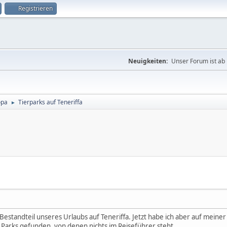
Registrieren
Neuigkeiten:
Unser Forum ist ab 
opa
Tierparks auf Teneriffa
►
 Bestandteil unseres Urlaubs auf Teneriffa. Jetzt habe ich aber auf meiner
 Parks gefunden, von denen nichts im Reiseführer steht.