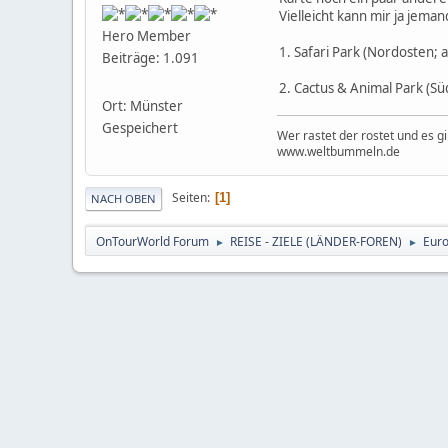
Vielleicht kann mir ja jem
Hero Member
1. Safari Park (Nordosten; a
Beiträge: 1.091
2. Cactus & Animal Park (Süd
Ort: Münster
Gespeichert
Wer rastet der rostet und es g
www.weltbummeln.de
Seiten
1
NACH OBEN
OnTourWorld Forum
REISE - ZIELE (LÄNDER-FOREN)
Eur
►
►