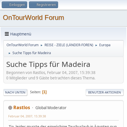
Einloggen
Registrieren
OnTourWorld Forum
Hauptmenü
OnTourWorld Forum
REISE - ZIELE (LÄNDER-FOREN)
Europa
►
►
Suche Tipps für Madeira
►
Suche Tipps für Madeira
Begonnen von Rastlos, Februar 04, 2007, 15:39:38
0 Mitglieder und 9 Gäste betrachten dieses Thema.
Seiten
1
NACH UNTEN
BENUTZER-AKTIONEN
Rastlos
Global Moderator
Februar 04, 2007, 15:39:38
Tja, leider musste der einwöchige Tauchurlaub in Ägypten nun