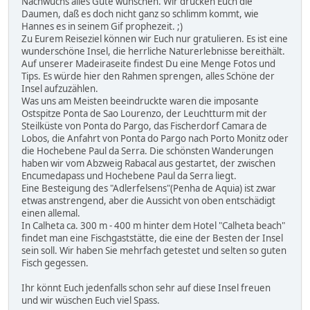
Nachwuchs alles Gute wünschen. Wir drücken Euch die
Daumen, daß es doch nicht ganz so schlimm kommt, wie
Hannes es in seinem Gif prophezeit. ;)
Zu Eurem Reiseziel können wir Euch nur gratulieren. Es ist eine
wunderschöne Insel, die herrliche Naturerlebnisse bereithält.
Auf unserer Madeiraseite findest Du eine Menge Fotos und
Tips. Es würde hier den Rahmen sprengen, alles Schöne der
Insel aufzuzählen.
Was uns am Meisten beeindruckte waren die imposante
Ostspitze Ponta de Sao Lourenzo, der Leuchtturm mit der
Steilküste von Ponta do Pargo, das Fischerdorf Camara de
Lobos, die Anfahrt von Ponta do Pargo nach Porto Monitz oder
die Hochebene Paul da Serra. Die schönsten Wanderungen
haben wir vom Abzweig Rabacal aus gestartet, der zwischen
Encumedapass und Hochebene Paul da Serra liegt.
Eine Besteigung des "Adlerfelsens"(Penha de Aquia) ist zwar
etwas anstrengend, aber die Aussicht von oben entschädigt
einen allemal.
In Calheta ca. 300 m - 400 m hinter dem Hotel "Calheta beach"
findet man eine Fischgaststätte, die eine der Besten der Insel
sein soll. Wir haben Sie mehrfach getestet und selten so guten
Fisch gegessen.
Ihr könnt Euch jedenfalls schon sehr auf diese Insel freuen
und wir wüschen Euch viel Spass.