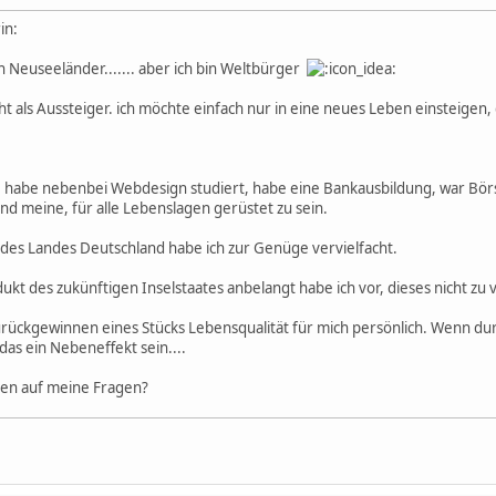
h Neuseeländer....... aber ich bin Weltbürger
ht als Aussteiger. ich möchte einfach nur in eine neues Leben einsteigen,
t, habe nebenbei Webdesign studiert, habe eine Bankausbildung, war Börs
nd meine, für alle Lebenslagen gerüstet zu sein.
des Landes Deutschland habe ich zur Genüge vervielfacht.
kt des zukünftigen Inselstaates anbelangt habe ich vor, dieses nicht zu ve
urückgewinnen eines Stücks Lebensqualität für mich persönlich. Wenn du
das ein Nebeneffekt sein....
ten auf meine Fragen?