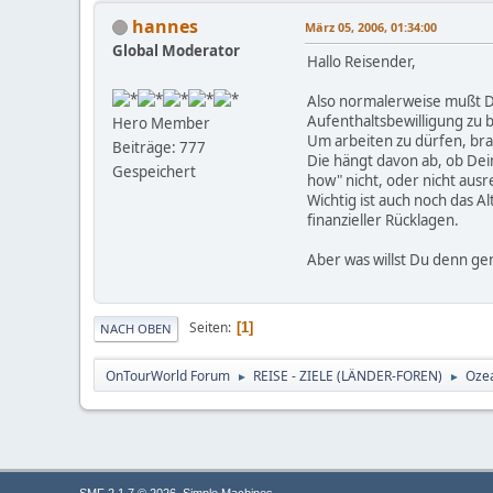
hannes
März 05, 2006, 01:34:00
Global Moderator
Hallo Reisender,
Also normalerweise mußt Du
Aufenthaltsbewilligung z
Hero Member
Um arbeiten zu dürfen, bra
Beiträge: 777
Die hängt davon ab, ob Dei
Gespeichert
how" nicht, oder nicht aus
Wichtig ist auch noch das A
finanzieller Rücklagen.
Aber was willst Du denn g
Seiten
1
NACH OBEN
OnTourWorld Forum
REISE - ZIELE (LÄNDER-FOREN)
Ozea
►
►