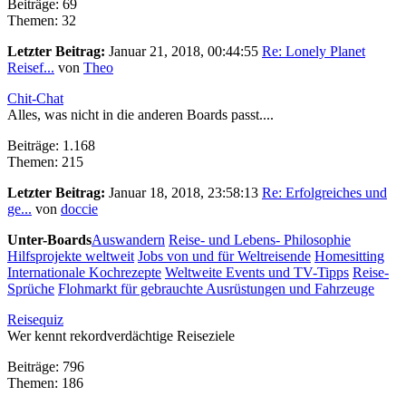
Beiträge: 69
Themen: 32
Letzter Beitrag:
Januar 21, 2018, 00:44:55
Re: Lonely Planet
Reisef...
von
Theo
Chit-Chat
Alles, was nicht in die anderen Boards passt....
Beiträge: 1.168
Themen: 215
Letzter Beitrag:
Januar 18, 2018, 23:58:13
Re: Erfolgreiches und
ge...
von
doccie
Unter-Boards
Auswandern
Reise- und Lebens- Philosophie
Hilfsprojekte weltweit
Jobs von und für Weltreisende
Homesitting
Internationale Kochrezepte
Weltweite Events und TV-Tipps
Reise-
Sprüche
Flohmarkt für gebrauchte Ausrüstungen und Fahrzeuge
Reisequiz
Wer kennt rekordverdächtige Reiseziele
Beiträge: 796
Themen: 186