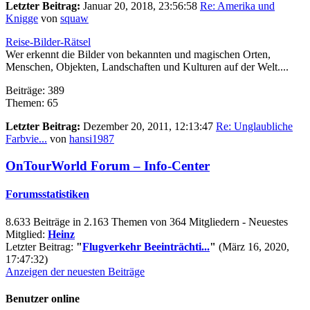
Letzter Beitrag:
Januar 20, 2018, 23:56:58
Re: Amerika und
Knigge
von
squaw
Reise-Bilder-Rätsel
Wer erkennt die Bilder von bekannten und magischen Orten,
Menschen, Objekten, Landschaften und Kulturen auf der Welt....
Beiträge: 389
Themen: 65
Letzter Beitrag:
Dezember 20, 2011, 12:13:47
Re: Unglaubliche
Farbvie...
von
hansi1987
OnTourWorld Forum – Info-Center
Forumsstatistiken
8.633 Beiträge in 2.163 Themen von 364 Mitgliedern - Neuestes
Mitglied:
Heinz
Letzter Beitrag:
"
Flugverkehr Beeinträchti...
"
(März 16, 2020,
17:47:32)
Anzeigen der neuesten Beiträge
Benutzer online